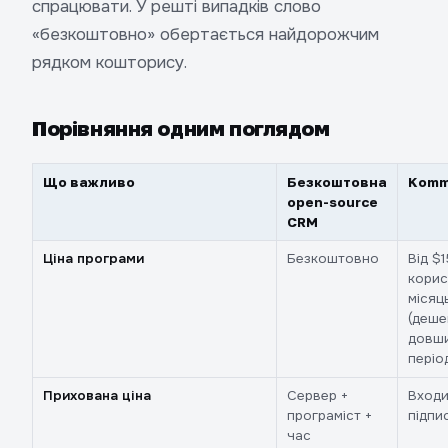
спрацювати. У решті випадків слово
«безкоштовно» обертається найдорожчим
рядком кошторису.
Порівняння одним поглядом
Що важливо
Безкоштовна
Kom
open-source
CRM
Ціна програми
Безкоштовно
Від $1
корис
місяц
(деше
довш
періо
Прихована ціна
Сервер +
Входи
програміст +
підпи
час