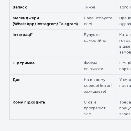
Запуск
Тижні
Того 
Месенджери
Налаштовуєте
Прац
(WhatsApp/Instagram/Telegram)
самі
одраз
Інтеграції
Будуєте
Катал
самостійно
готов
відже
замо
Підтримка
Форум,
Офіці
спільнота
партн
Дані
На вашому
У хма
сервері (ви ж і
поста
захищаєте)
Кому підходить
Є свій
Треба
програміст і
прац
час
зараз