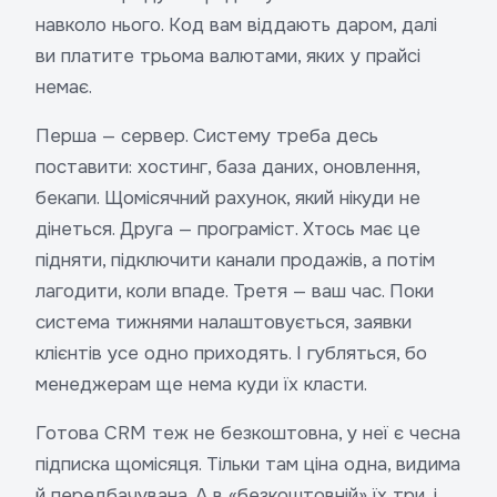
навколо нього. Код вам віддають даром, далі
ви платите трьома валютами, яких у прайсі
немає.
Перша — сервер. Систему треба десь
поставити: хостинг, база даних, оновлення,
бекапи. Щомісячний рахунок, який нікуди не
дінеться. Друга — програміст. Хтось має це
підняти, підключити канали продажів, а потім
лагодити, коли впаде. Третя — ваш час. Поки
система тижнями налаштовується, заявки
клієнтів усе одно приходять. І губляться, бо
менеджерам ще нема куди їх класти.
Готова CRM теж не безкоштовна, у неї є чесна
підписка щомісяця. Тільки там ціна одна, видима
й передбачувана. А в «безкоштовній» їх три, і