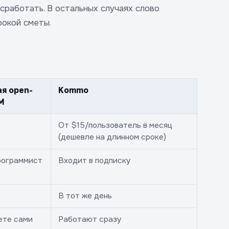
сработать. В остальных случаях слово
рокой сметы.
я open-
Kommo
M
От $15/пользователь в месяц
(дешевле на длинном сроке)
рограммист
Входит в подписку
В тот же день
ете сами
Работают сразу