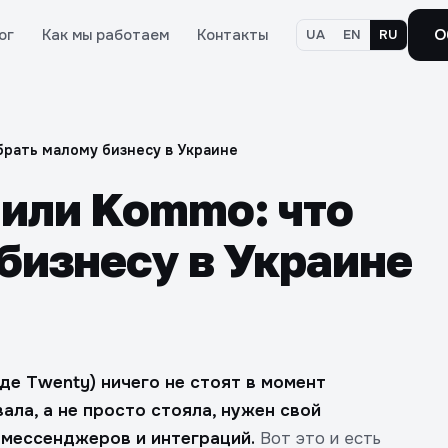
ог
Как мы работаем
Контакты
О
UA
EN
RU
брать малому бизнесу в Украине
или Kommo: что
бизнесу в Украине
де Twenty) ничего не стоят в момент
ала, а не просто стояла, нужен свой
 мессенджеров и интеграций.
Вот это и есть