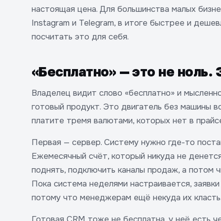
настоящая цена. Для большинства малых бизне
Instagram и Telegram, в итоге быстрее и деше
посчитать это для себя.
«Бесплатно» — это не ноль. 
Владелец видит слово «бесплатно» и мысленно
готовый продукт. Это двигатель без машины во
платите тремя валютами, которых нет в прайс
Первая — сервер. Систему нужно где-то постави
Ежемесячный счёт, который никуда не денется
поднять, подключить каналы продаж, а потом ч
Пока система неделями настраивается, заявки
потому что менеджерам ещё некуда их класть
Готовая CRM тоже не бесплатна, у неё есть ч