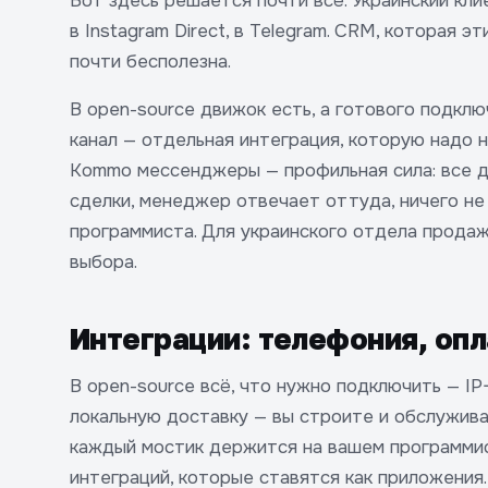
Вот здесь решается почти всё. Украинский кли
в Instagram Direct, в Telegram. CRM, которая 
почти бесполезна.
В open-source движок есть, а готового подкл
канал — отдельная интеграция, которую надо 
Kommo мессенджеры — профильная сила: все ди
сделки, менеджер отвечает оттуда, ничего не
программиста. Для украинского отдела продаж
выбора.
Интеграции: телефония, оп
В open-source всё, что нужно подключить — IP
локальную доставку — вы строите и обслужива
каждый мостик держится на вашем программис
интеграций, которые ставятся как приложения