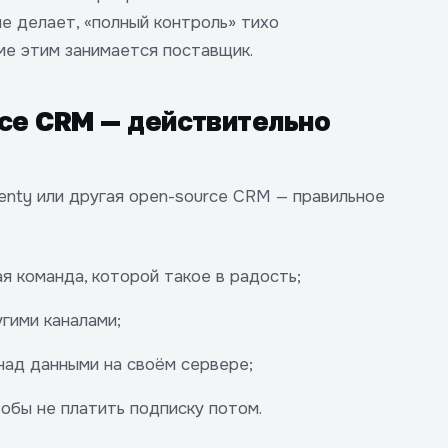
не делает, «полный контроль» тихо
ме этим занимается поставщик.
rce CRM — действительно
wenty или другая open-source CRM — правильное
ая команда, которой такое в радость;
гими каналами;
над данными на своём сервере;
тобы не платить подписку потом.