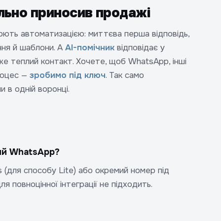
льно приносив продажі
юють автоматизацією: миттєва перша відповідь,
ння й шаблони. А
AI-помічник
відповідає у
 теплий контакт. Хочете, щоб WhatsApp, інші
роцес —
зробимо під ключ
. Так само
и в одній воронці.
ий WhatsApp?
(для способу Lite) або окремий номер під
 повноцінної інтеграції не підходить.