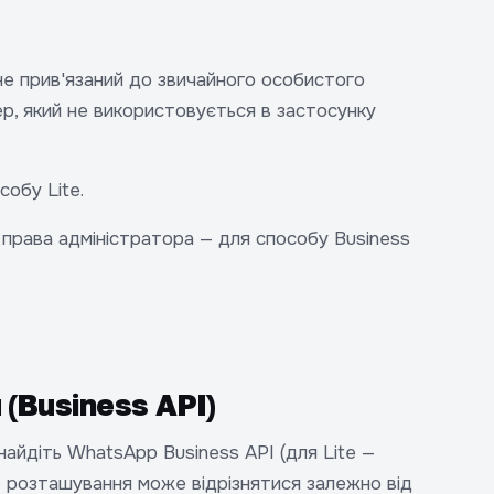
 не прив'язаний до звичайного особистого
р, який не використовується в застосунку
собу Lite.
 права адміністратора — для способу Business
(Business API)
найдіть WhatsApp Business API (для Lite —
е розташування може відрізнятися залежно від