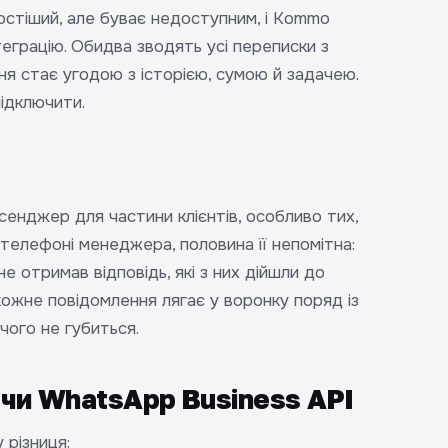
ростіший, але буває недоступним, і Kommo
теграцію. Обидва зводять усі переписки з
я стає угодою з історією, сумою й задачею.
підключити.
енджер для частини клієнтів, особливо тих,
телефоні менеджера, половина її непомітна:
не отримав відповідь, які з них дійшли до
ожне повідомлення лягає у воронку поряд із
ічого не губиться.
 чи WhatsApp Business API
 різниця: