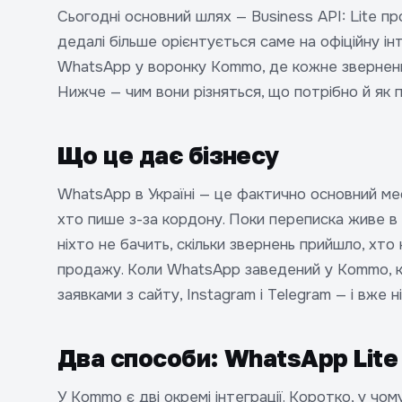
Сьогодні основний шлях — Business API: Lite п
дедалі більше орієнтується саме на офіційну ін
WhatsApp у воронку Kommo, де кожне зверненн
Нижче — чим вони різняться, що потрібно й як 
Що це дає бізнесу
WhatsApp в Україні — це фактично основний мес
хто пише з-за кордону. Поки переписка живе в 
ніхто не бачить, скільки звернень прийшло, хто 
продажу. Коли WhatsApp заведений у Kommo, к
заявками з сайту, Instagram і Telegram — і вже н
Два способи: WhatsApp Lite
У Kommo є дві окремі інтеграції. Коротко, у чому