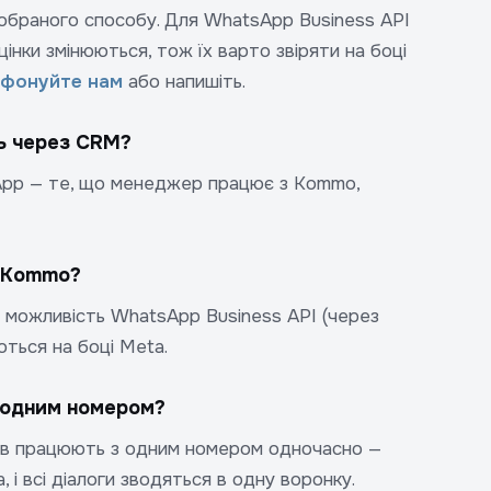
обраного способу. Для WhatsApp Business API
інки змінюються, тож їх варто звіряти на боці
ефонуйте нам
або напишіть.
ть через CRM?
sApp — те, що менеджер працює з Kommo,
з Kommo?
е можливість WhatsApp Business API (через
ються на боці Meta.
 одним номером?
ів працюють з одним номером одночасно —
 і всі діалоги зводяться в одну воронку.