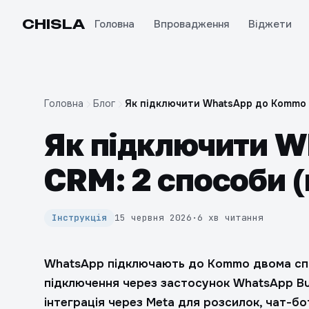
CHIS
LA
Головна
Впровадження
Віджети
Головна
Блог
Як підключити WhatsApp до Kommo 
Як підключити 
CRM: 2 способи 
Інструкція
15 червня 2026
·
6 хв читання
WhatsApp підключають до Kommo двома спо
підключення через застосунок WhatsApp Busi
інтеграція через Meta для розсилок, чат-бо