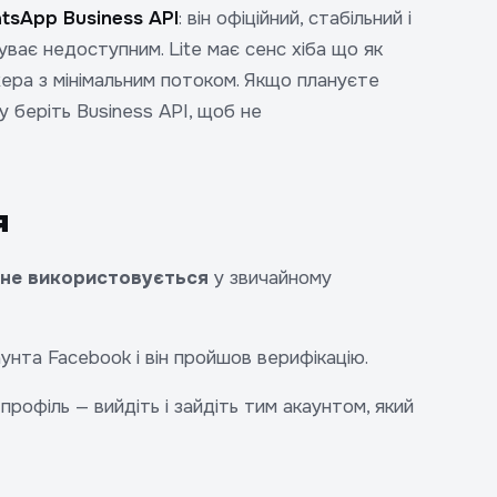
tsApp Business API
: він офіційний, стабільний і
уває недоступним. Lite має сенс хіба що як
ра з мінімальним потоком. Якщо плануєте
 беріть Business API, щоб не
я
не використовується
у звичайному
унта Facebook і він пройшов верифікацію.
рофіль — вийдіть і зайдіть тим акаунтом, який