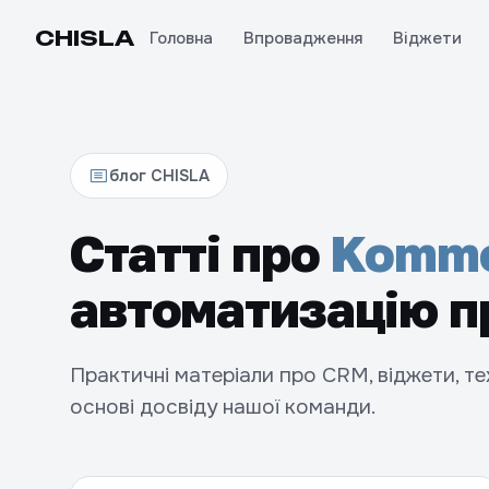
CHIS
LA
Головна
Впровадження
Віджети
блог CHISLA
Статті про
Komm
автоматизацію п
Практичні матеріали про CRM, віджети, тех
основі досвіду нашої команди.