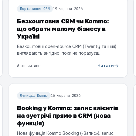
Порівняння CRM
19 червня 2026
Безкоштовна CRM чи Kommo:
що обрати малому бізнесу в
Україні
Безкоштовні open-source CRM (Twenty та інші)
виглядають вигідно, поки не порахуєш
справжню ціну: сервер, програміст і час на
Читати
6 хв читання
месенджери та інтеграції. Чесне порівняння —
коли безкоштовна CRM працює, а коли відділу
продажів в Україні за підсумком дешевше
Kommo.
Функції Kommo
15 червня 2026
Booking у Kommo: запис клієнтів
на зустрічі прямо в CRM (нова
функція)
Нова функція Kommo Booking («Запис»): запис