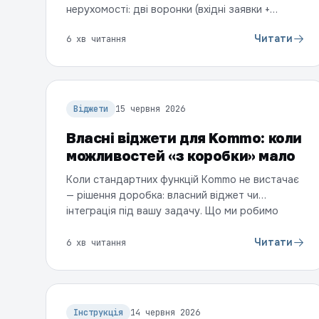
нерухомості: дві воронки (вхідні заявки +
пропозиції від продавців), усі месенджери в
Читати
6 хв читання
одній воронці, нагадування на довгому циклі,
фото об'єкта в картці та контроль дублів
через віджети.
Віджети
15 червня 2026
Власні віджети для Kommo: коли
можливостей «з коробки» мало
Коли стандартних функцій Kommo не вистачає
— рішення доробка: власний віджет чи
інтеграція під вашу задачу. Що ми робимо
(готові віджети, на замовлення, інтеграції), коли
це потрібно і як ми працюємо.
Читати
6 хв читання
Інструкція
14 червня 2026