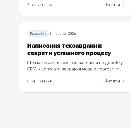
Читати
7 хв читання
та доробки. Що обрати для відділу продажів і
як перейти без втрати даних.
Розробка
8 червня 2026
Написання техзавдання:
секрети успішного процесу
Що має містити технічне завдання на доробку
CRM, як описати завдання мовою програміста
та чому деталізація напряму впливає на
Читати
5 хв читання
вартість і строки.