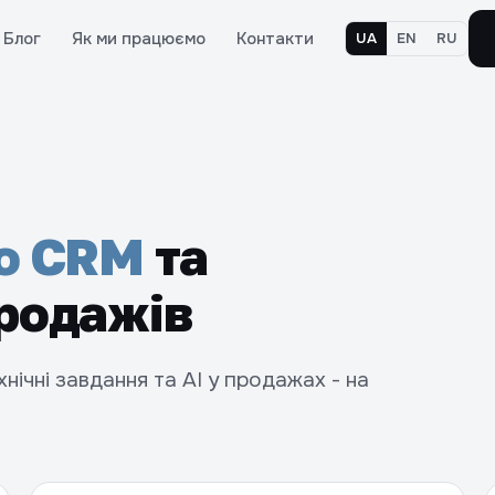
Блог
Як ми працюємо
Контакти
UA
EN
RU
o CRM
та
родажів
нічні завдання та AI у продажах - на