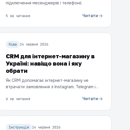
підключення месенджерів і телефонії,
автоматизації, доробки, навчання команди й
підтримка після запуску.
Читати
5 хв читання
Ніша
14 червня 2026
CRM для інтернет-магазину в
Україні: навіщо вона і яку
обрати
Як CRM допомагає інтернет-магазину не
втрачати замовлення з Instagram, Telegram і
сайту, рахувати клієнтів і автоматизувати
Читати
6 хв читання
рутину. Що врахувати при виборі та чому
Kommo.
Інструкція
14 червня 2026