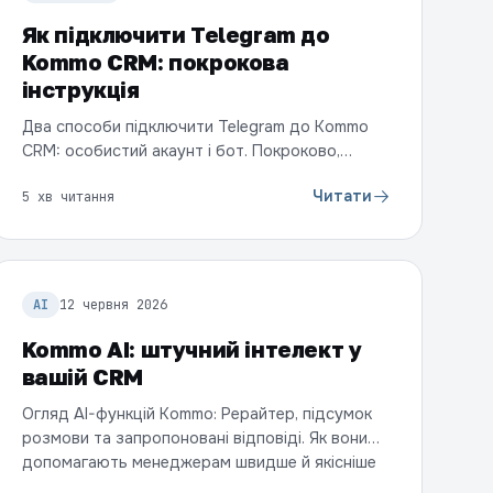
Як підключити Telegram до
Kommo CRM: покрокова
інструкція
Два способи підключити Telegram до Kommo
CRM: особистий акаунт і бот. Покроково,
простою мовою — щоб усі повідомлення з
Читати
5 хв читання
Telegram падали у воронку продажів.
AI
12 червня 2026
Kommo AI: штучний інтелект у
вашій CRM
Огляд AI-функцій Kommo: Рерайтер, підсумок
розмови та запропоновані відповіді. Як вони
допомагають менеджерам швидше й якісніше
спілкуватися з клієнтами.