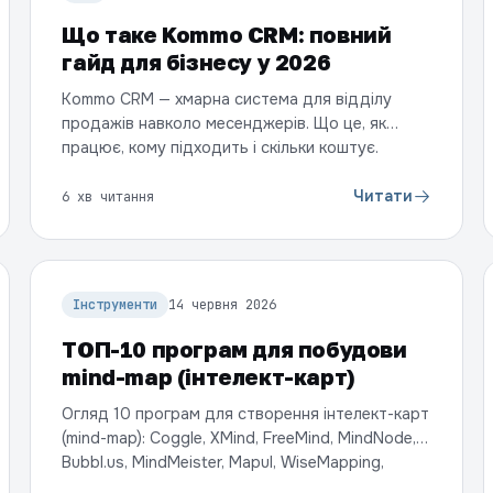
Що таке Kommo CRM: повний
гайд для бізнесу у 2026
Kommo CRM — хмарна система для відділу
продажів навколо месенджерів. Що це, як
працює, кому підходить і скільки коштує.
Простими словами.
Читати
6 хв читання
Інструменти
14 червня 2026
ТОП-10 програм для побудови
mind-map (інтелект-карт)
Огляд 10 програм для створення інтелект-карт
(mind-map): Coggle, XMind, FreeMind, MindNode,
Bubbl.us, MindMeister, Mapul, WiseMapping,
Mind42, Mindomo — безкоштовні та платні,