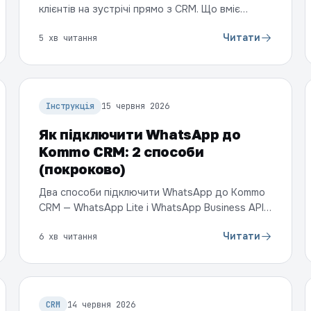
клієнтів на зустрічі прямо з CRM. Що вміє
(робочі години, типи зустрічей, захист від
Читати
5 хв читання
накладок, нагадування), як створити запис і як
автоматизувати через Salesbot та AI-агента.
Інструкція
15 червня 2026
Як підключити WhatsApp до
Kommo CRM: 2 способи
(покроково)
Два способи підключити WhatsApp до Kommo
CRM — WhatsApp Lite і WhatsApp Business API:
чим відрізняються, що потрібно, як підключити
Читати
6 хв читання
крок за кроком і який обрати для вашого
бізнесу.
CRM
14 червня 2026