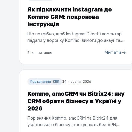
Як підключити Instagram до
Kommo CRM: покрокова
інструкція
Що потрібно, щоб Instagram Direct і коментарі
падали у воронку Kommo: вимоги до акаунта,
підключення крок за кроком і що робити далі,
Читати
5 хв читання
щоб не губити заявки.
Порівняння CRM
14 червня 2026
Kommo, amoCRM чи Bitrix24: яку
CRM обрати бізнесу в Україні у
2026
Порівняння Kommo, amoCRM та Bitrix24 для
українського бізнесу: доступність без VPN,
робота з месенджерами, локальна підтримка