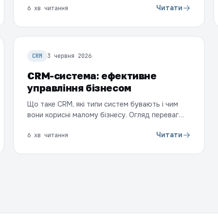
плюси й мінуси кожної.
Читати
6 хв читання
CRM
3 червня 2026
CRM-система: ефективне
управління бізнесом
Що таке CRM, які типи систем бувають і чим
вони корисні малому бізнесу. Огляд переваг
Kommo CRM для продажів, маркетингу та
Читати
6 хв читання
управління проєктами.