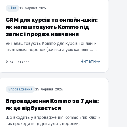
Ніша
17 червня 2026
CRM для курсів та онлайн-шкіл:
як налаштовують Kommo під
запис і продаж навчання
Як налаштовують Kommo для курсів і онлайн-
шкіл: кілька воронок (заявки з усіх каналів →
пробний урок → оплата → постійні клієнти), усі
Читати
6 хв читання
месенджери в одному місці, нагадування й
розсилки, нюанс каналів (один Telegram і один
TikTok на воронку) та віджети TurboSMS і
контролю дублів. Чесно про межі: Kommo веде
продаж і запис, а не саму платформу навчання.
Впровадження
15 червня 2026
Впровадження Kommo за 7 днів:
як це відбувається
Що входить у впровадження Kommo «під ключ»
і як проходять ці дні: аудит, воронки,