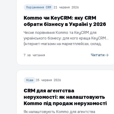
Порівняння CRM
21 червня 2026
Kommo чи KeyCRM: яку CRM
обрати бізнесу в Україні у 2026
Чесне порівняння Kommo та KeyCRM для
українського бізнесу: для кого краща KeyCRM
(інтернет-магазин на маркетплейсах, склад,
облік товарів), а для кого Kommo (відділ
продажів у месенджерах, автоматизація, боти,
Читати
7 хв читання
AI та доробки під вас). Різні моделі ціни,
таблиця та коли що обрати.
Ніша
15 червня 2026
CRM для агентства
нерухомості: як налаштовують
Kommo під продаж нерухомості
Як налаштовують Kommo для агентства